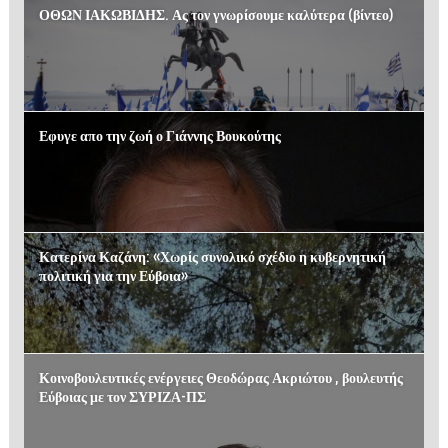
ΟΘΩΝ ΙΑΚΩΒΙΔΗΣ. Ας τον γνωρίσουμε καλύτερα (βίντεο)
Εφυγε απο την ζωή ο Γιάννης Βουκούτης
Κατερίνα Καζάνη: «Χωρίς συνολικό σχέδιο η κυβερνητική
πολιτική για την Εύβοια»
Κοινοβουλευτικές ενέργειες Θεοδώρας Ακριώτου , βουλευτής
Εύβοιας με τον ΣΥΡΙΖΑ-ΠΣ