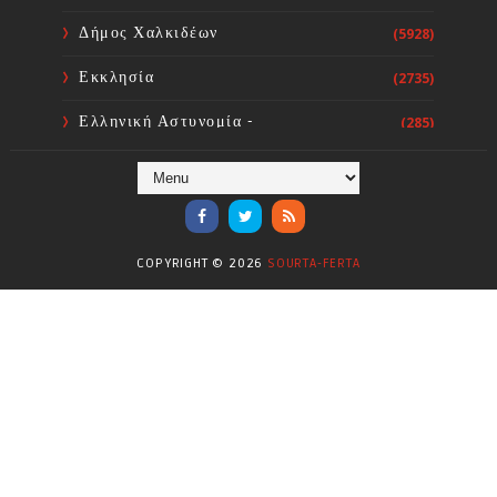
Δήμος Χαλκιδέων
(5928)
Εκκλησία
(2735)
Ελληνική Αστυνομία -
(285)
Πυροσβεστική
Ενόργανη Γυμναστική
(59)
Επικαιρότητα
(284)
COPYRIGHT ©
2026
SOURTA-FERTA
Επιστήμες
(353)
Θερμοηλεκτρική
(1)
Κίνημα
(16)
Κοινωνία
(6332)
Κολύμβηση - Υδατοσφαίριση -
(1025)
Κανόε - Καγιάκ