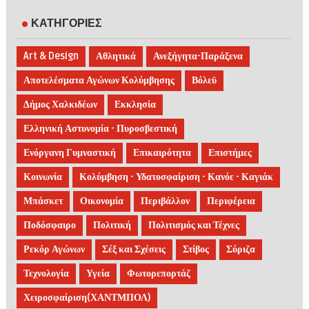
ΚΑΤΗΓΟΡΙΕΣ
Art & Design
Αθλητικά
Ανεξήγητα-Παράξενα
Αποτελέσματα Αγώνων Κολύμβησης
Βόλεϋ
Δήμος Χαλκιδέων
Εκκλησία
Ελληνική Αστυνομία - Πυροσβεστική
Ενόργανη Γυμναστική
Επικαιρότητα
Επιστήμες
Κοινωνία
Κολύμβηση - Υδατοσφαίριση - Κανόε - Καγιάκ
Μπάσκετ
Οικονομία
Περιβάλλον
Περιφέρεια
Ποδόσφαιρο
Πολιτική
Πολιτισμός και Τέχνες
Ρεκόρ Αγώνων
Σέξ και Σχέσεις
Στίβος
Σύριζα
Τεχνολογία
Υγεία
Φωτορεπορτάζ
Χειροσφαίριση(ΧΑΝΤΜΠΟΛ)