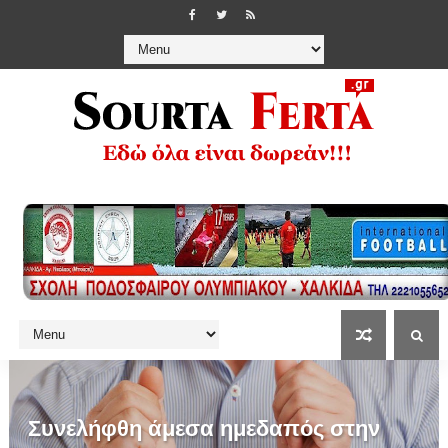
Συνελήφθη άμεσα ημεδαπός στην