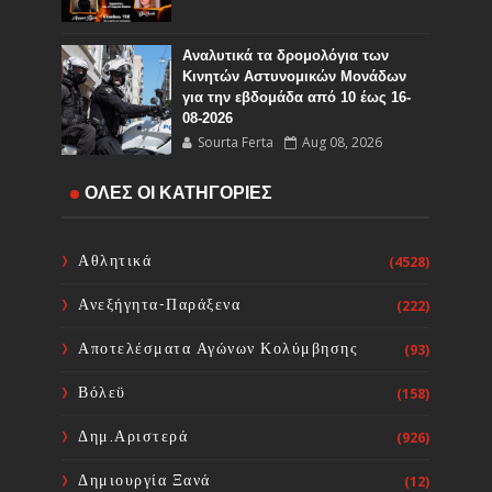
Αναλυτικά τα δρομολόγια των
Κινητών Αστυνομικών Μονάδων
για την εβδομάδα από 10 έως 16-
08-2026
Sourta Ferta
Aug 08, 2026
Ο Εορτασμός της Μεταμορφώσεως
ΟΛΕΣ ΟΙ ΚΑΤΗΓΟΡΙΕΣ
του Σωτήρος στην Ιερά ΜΟνή
Οσίου Δαυϊδ
Sourta Ferta
Aug 08, 2026
Αθλητικά
(4528)
Ανεξήγητα-Παράξενα
(222)
Ευχαριστήριος Εορτασμός της
Θαυμαστής Βροχής στο Ιερό
Αποτελέσματα Αγώνων Κολύμβησης
(93)
Προσκύνημα του Οσίου Ιωάννου
του Ρώσσου στο Ν. Προκόπι
Βόλεϋ
(158)
Ευβοίας
Sourta Ferta
Aug 08, 2026
Δημ.Αριστερά
(926)
Δημιουργία Ξανά
(12)