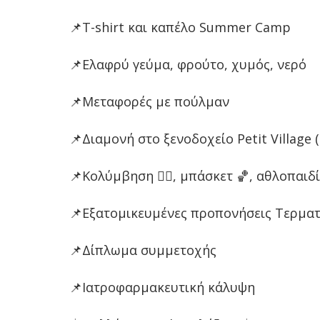
📌T-shirt και καπέλο Summer Camp
📌Ελαφρύ γεύμα, φρούτο, χυμός, νερό
📌Μεταφορές με πούλμαν
📌Διαμονή στο ξενοδοχείο Petit Village (a
📌Κολύμβηση 🏊‍♂️, μπάσκετ 🏀, αθλοπαιδί
📌Εξατομικευμένες προπονήσεις Τερμ
📌Δίπλωμα συμμετοχής
📌Ιατροφαρμακευτική κάλυψη