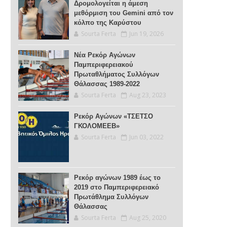
Δρομολογείται η άμεση
μεθόρμιση του Gemini από τον
κόλπο της Καρύστου
Sourta Ferta
Jun 19, 2026
Νέα Ρεκόρ Αγώνων
Παμπεριφερειακού
Πρωταθλήματος Συλλόγων
Θάλασσας 1989-2022
Sourta Ferta
Aug 23, 2023
Ρεκόρ Αγώνων «ΤΣΕΤΣΟ
ΓΚΟΛΟΜΕΕΒ»
Sourta Ferta
Jun 03, 2022
Ρεκόρ αγώνων 1989 έως το
2019 στο Παμπεριφερειακό
Πρωτάθλημα Συλλόγων
Θάλασσας
Sourta Ferta
Aug 25, 2020