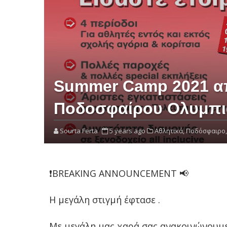
Summer Camp 2021 α
Ποδοσφαίρου Ολυμπι
Sourta Ferta
5 years ago
Αθλητικά,
Ποδόσφαιρο,
❗️BREAKING ANNOUNCEMENT 📢
Η μεγάλη στιγμή έφτασε .
Με μεγάλη μας χαρά σας ανακοινώνουμε