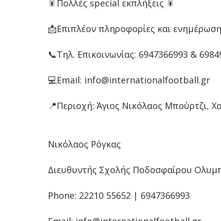
🎇Πολλές special εκπλήξεις 🎇
📩Επιπλέον πληροφορίες και ενημέρωσ
📞Τηλ. Επικοινωνίας: 6947366993 & 698
💻Email: info@internationalfootball.gr
📍Περιοχή: Άγιος Νικόλαος Μπούρτζι, Χ
Νικόλαος Ρόγκας
Διευθυντής Σχολής Ποδοσφαίρου Ολυμ
Phone: 22210 55652 | 6947366993