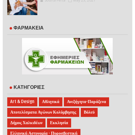
Sourta Ferta
May 23, 2021
ΦΑΡΜΑΚΕΙΑ
ΚΑΤΗΓΟΡΙΕΣ
Art & Design
Αθλητικά
Ανεξήγητα-Παράξενα
Αποτελέσματα Αγώνων Κολύμβησης
Βόλεϋ
Δήμος Χαλκιδέων
Εκκλησία
Ελληνική Αστυνομία - Πυροσβεστική