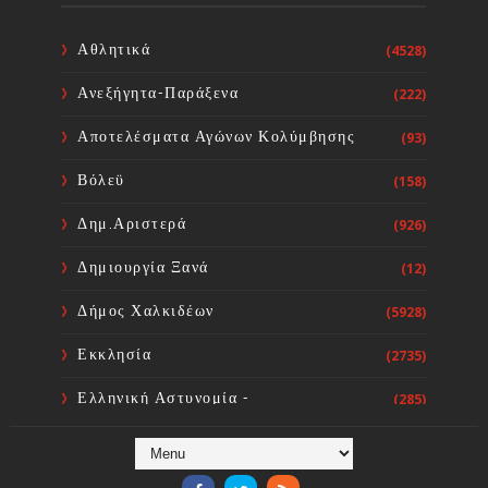
Οσίου Δαυϊδ
Sourta Ferta
Aug 08, 2026
Αθλητικά
(4528)
Ανεξήγητα-Παράξενα
(222)
Ευχαριστήριος Εορτασμός της
Θαυμαστής Βροχής στο Ιερό
Αποτελέσματα Αγώνων Κολύμβησης
(93)
Προσκύνημα του Οσίου Ιωάννου
του Ρώσσου στο Ν. Προκόπι
Βόλεϋ
(158)
Ευβοίας
Sourta Ferta
Aug 08, 2026
Δημ.Αριστερά
(926)
Δημιουργία Ξανά
(12)
Δήμος Χαλκιδέων
(5928)
Εκκλησία
(2735)
Ελληνική Αστυνομία -
(285)
Πυροσβεστική
Ενόργανη Γυμναστική
(59)