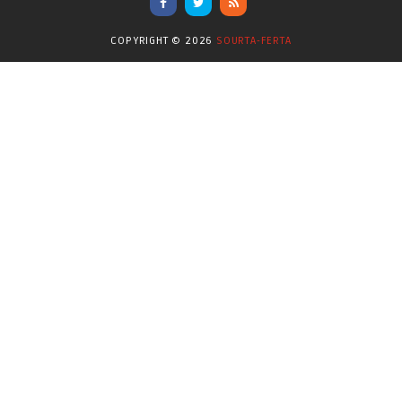
Επικαιρότητα
(284)
COPYRIGHT ©
2026
SOURTA-FERTA
Επιστήμες
(353)
Θερμοηλεκτρική
(1)
Κίνημα
(16)
Κοινωνία
(6332)
Κολύμβηση - Υδατοσφαίριση -
(1025)
Κανόε - Καγιάκ
Μπάσκετ
(77)
Νικολαϊδης Θανάσης
(804)
Ο Τύπος Σήμερα
(1230)
Οικονομία
(628)
Πασοκ
(415)