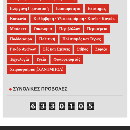
Ενόργανη Γυμναστική
Επικαιρότητα
Επιστήμες
Κοινωνία
Κολύμβηση - Υδατοσφαίριση - Κανόε - Καγιάκ
Μπάσκετ
Οικονομία
Περιβάλλον
Περιφέρεια
Ποδόσφαιρο
Πολιτική
Πολιτισμός και Τέχνες
Ρεκόρ Αγώνων
Σέξ και Σχέσεις
Στίβος
Σύριζα
Τεχνολογία
Υγεία
Φωτορεπορτάζ
Χειροσφαίριση(ΧΑΝΤΜΠΟΛ)
ΣΥΝΟΛΙΚΕΣ ΠΡΟΒΟΛΕΣ
6
3
3
0
1
0
5