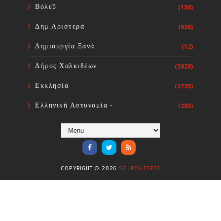
του Ρώσσου στο Ν. Προκόπι
Βόλεϋ
(158)
Ευβοίας
Sourta Ferta
Aug 08, 2026
Δημ.Αριστερά
(926)
Δημιουργία Ξανά
(12)
Δήμος Χαλκιδέων
(5928)
Εκκλησία
(2735)
Ελληνική Αστυνομία -
(285)
Πυροσβεστική
Ενόργανη Γυμναστική
(59)
Επικαιρότητα
(284)
COPYRIGHT ©
2026
SOURTA-FERTA
Επιστήμες
(353)
Θερμοηλεκτρική
(1)
Κίνημα
(16)