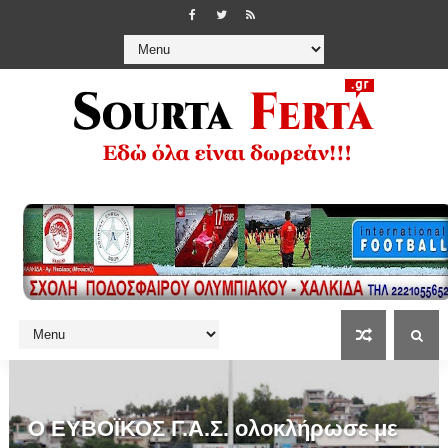
Ο ΕΥΒΟΪΚΟΣ Γ.Α.Σ. ολοκλήρωσε με