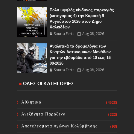
Πολύ υψηλός κίνδυνος πυρκαγιάς
(κατηγορίας 4) την Κυριακή 9
Αυγούστου 2026 στον Δήμο
Χαλκιδέων
Sourta Ferta
Aug 08, 2026
Αναλυτικά τα δρομολόγια των
Κινητών Αστυνομικών Μονάδων
για την εβδομάδα από 10 έως 16-
08-2026
Sourta Ferta
Aug 08, 2026
Ο Εορτασμός της Μεταμορφώσεως
ΟΛΕΣ ΟΙ ΚΑΤΗΓΟΡΙΕΣ
του Σωτήρος στην Ιερά ΜΟνή
Οσίου Δαυϊδ
Sourta Ferta
Aug 08, 2026
Αθλητικά
(4528)
Ανεξήγητα-Παράξενα
(222)
Ευχαριστήριος Εορτασμός της
Θαυμαστής Βροχής στο Ιερό
Αποτελέσματα Αγώνων Κολύμβησης
(93)
Προσκύνημα του Οσίου Ιωάννου