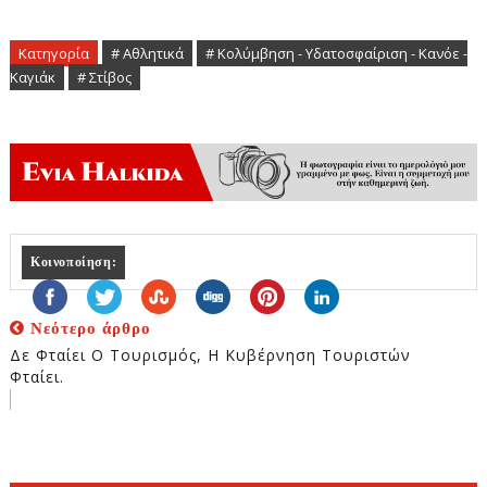
Κατηγορία
# Αθλητικά
# Κολύμβηση - Υδατοσφαίριση - Κανόε -
Καγιάκ
# Στίβος
Κοινοποίηση:
Νεότερο άρθρο
Δε Φταίει Ο Τουρισμός, Η Κυβέρνηση Τουριστών
Φταίει.