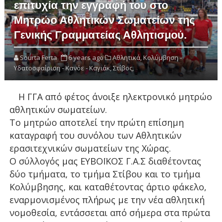
επιτυχία την εγγραφή του στο
Μητρώο Αθλητικών Σωματείων της
Γενικής Γραμματείας Αθλητισμού.
Sourta Ferta
6 years ago
Αθλητικά,
Κολύμβηση -
Υδατοσφαίριση - Κανόε - Καγιάκ,
Στίβος,
Η ΓΓΑ από φέτος άνοιξε ηλεκτρονικό μητρώο
αθλητικών σωματείων.
Το μητρώο αποτελεί την πρώτη επίσημη
καταγραφή του συνόλου των Αθλητικών
ερασιτεχνικών σωματείων της Χώρας.
Ο σύλλογός μας ΕΥΒΟΪΚΟΣ Γ.Α.Σ διαθέτοντας
δύο τμήματα, το τμήμα Στίβου και το τμήμα
Κολύμβησης, και καταθέτοντας άρτιο φάκελο,
εναρμονισμένος πλήρως με την νέα αθλητική
νομοθεσία, εντάσσεται από σήμερα στα πρώτα