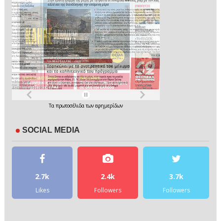
Τα
πρωτοσέλιδα
των
εφημερίδων
SOCIAL MEDIA
2.7k
2.4k
3.7k
Likes
Followers
Followers