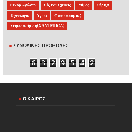
Ρεκόρ Αγώνων
Σέξ και Σχέσεις
Στίβος
Σύριζα
Τεχνολογία
Υγεία
Φωτορεπορτάζ
Χειροσφαίριση(ΧΑΝΤΜΠΟΛ)
ΣΥΝΟΛΙΚΕΣ ΠΡΟΒΟΛΕΣ
6
3
2
9
5
4
2
Ο ΚΑΙΡΟΣ