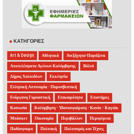
ΚΑΤΗΓΟΡΙΕΣ
Art & Design
Αθλητικά
Ανεξήγητα-Παράξενα
Αποτελέσματα Αγώνων Κολύμβησης
Βόλεϋ
Δήμος Χαλκιδέων
Εκκλησία
Ελληνική Αστυνομία - Πυροσβεστική
Ενόργανη Γυμναστική
Επικαιρότητα
Επιστήμες
Κοινωνία
Κολύμβηση - Υδατοσφαίριση - Κανόε - Καγιάκ
Μπάσκετ
Οικονομία
Περιβάλλον
Περιφέρεια
Ποδόσφαιρο
Πολιτική
Πολιτισμός και Τέχνες