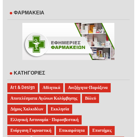
ΦΑΡΜΑΚΕΙΑ
ΚΑΤΗΓΟΡΙΕΣ
Art & Design
Αθλητικά
Ανεξήγητα-Παράξενα
Αποτελέσματα Αγώνων Κολύμβησης
Βόλεϋ
Δήμος Χαλκιδέων
Εκκλησία
Ελληνική Αστυνομία - Πυροσβεστική
Ενόργανη Γυμναστική
Επικαιρότητα
Επιστήμες