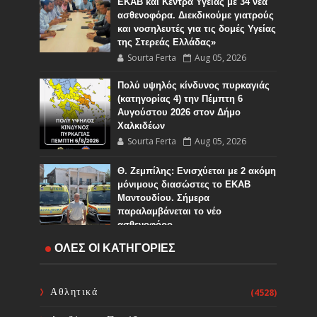
ΕΚΑΒ και Κέντρα Υγείας με 34 νέα
ασθενοφόρα. Διεκδικούμε γιατρούς
και νοσηλευτές για τις δομές Υγείας
της Στερεάς Ελλάδας»
Sourta Ferta
Aug 05, 2026
Πολύ υψηλός κίνδυνος πυρκαγιάς
(κατηγορίας 4) την Πέμπτη 6
Αυγούστου 2026 στον Δήμο
Χαλκιδέων
Sourta Ferta
Aug 05, 2026
Θ. Ζεμπίλης: Ενισχύεται με 2 ακόμη
μόνιμους διασώστες το ΕΚΑΒ
Μαντουδίου. Σήμερα
παραλαμβάνεται το νέο
ασθενοφόρο
Sourta Ferta
Aug 05, 2026
ΟΛΕΣ ΟΙ ΚΑΤΗΓΟΡΙΕΣ
Νέα οδικά έργα και αναπτυξιακή
ώθηση μέσω της ΟΧΕ Αγράφων και
Αθλητικά
(4528)
της λίμνης Κρεμαστών
Sourta Ferta
Aug 05, 2026