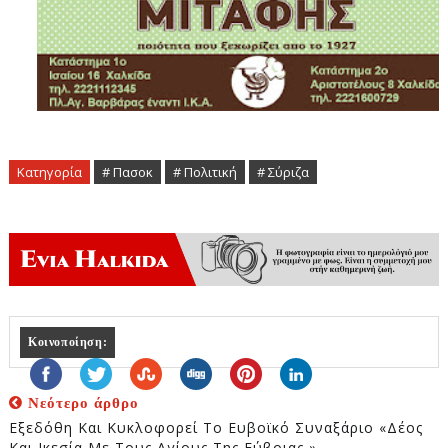
Κατηγορία
# Πασοκ
# Πολιτική
# Σύριζα
Κοινοποίηση:
Νεότερο άρθρο
Εξεδόθη Και Κυκλοφορεί Το Ευβοϊκό Συναξάριο «Δέος
Και Ικεσία Με Τους Αγίους Της Εύβοιας »