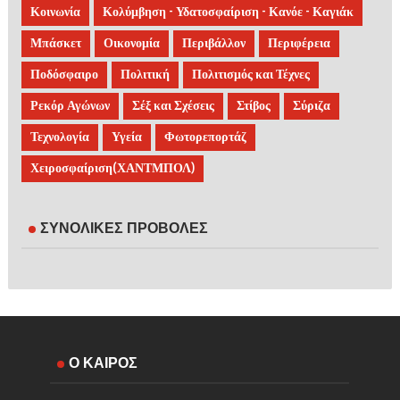
Κοινωνία
Κολύμβηση - Υδατοσφαίριση - Κανόε - Καγιάκ
Μπάσκετ
Οικονομία
Περιβάλλον
Περιφέρεια
Ποδόσφαιρο
Πολιτική
Πολιτισμός και Τέχνες
Ρεκόρ Αγώνων
Σέξ και Σχέσεις
Στίβος
Σύριζα
Τεχνολογία
Υγεία
Φωτορεπορτάζ
Χειροσφαίριση(ΧΑΝΤΜΠΟΛ)
ΣΥΝΟΛΙΚΕΣ ΠΡΟΒΟΛΕΣ
Ο ΚΑΙΡΟΣ