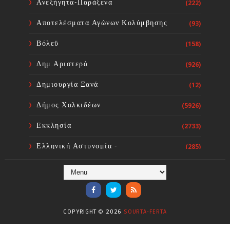
Ανεξήγητα-Παράξενα
(222)
Αποτελέσματα Αγώνων Κολύμβησης
(93)
Παραλαβή δεξαμενών
δασοπυρόσβεσης για τις ανάγκες
Βόλεϋ
(158)
πολιτικής προστασίας του
ΔήμουΔήμο Διρφύων - Μεσσαπίων
Δημ.Αριστερά
(926)
Sourta Ferta
Aug 05, 2026
Δημιουργία Ξανά
(12)
Δήμος Χαλκιδέων
(5926)
Εκκλησία
(2733)
Ελληνική Αστυνομία -
(285)
Πυροσβεστική
Ενόργανη Γυμναστική
(59)
Επικαιρότητα
(284)
COPYRIGHT ©
2026
SOURTA-FERTA
Επιστήμες
(353)