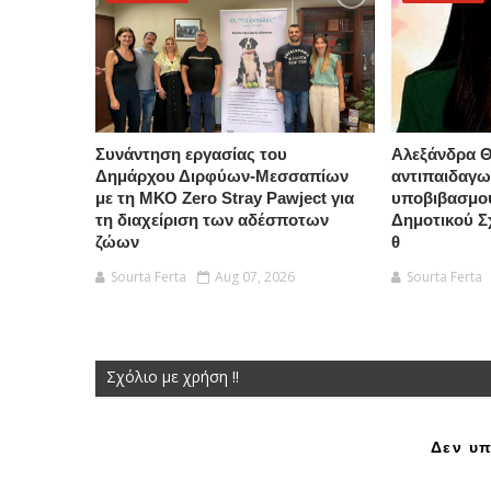
Συνάντηση εργασίας του
Αλεξάνδρα Θ
Δημάρχου Διρφύων-Μεσσαπίων
αντιπαιδαγω
με τη ΜΚΟ Zero Stray Pawject για
υποβιβασμού
τη διαχείριση των αδέσποτων
Δημοτικού Σ
ζώων
θ
Sourta Ferta
Aug 07, 2026
Sourta Ferta
Σχόλιο με χρήση !!
Δεν υπ