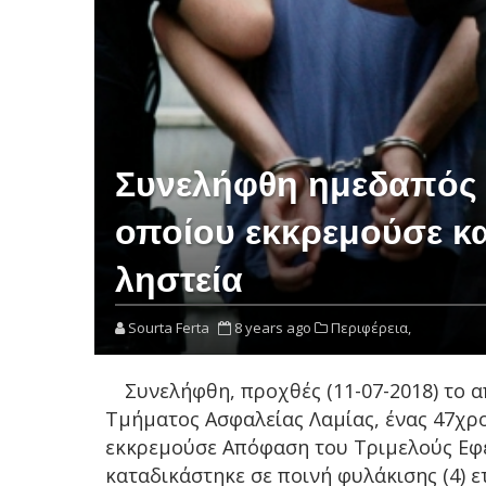
Συνελήφθη ημεδαπός 
οποίου εκκρεμούσε κ
ληστεία
Sourta Ferta
8 years ago
Περιφέρεια,
Συνελήφθη, προχθές (11-07-2018) το 
Τμήματος Ασφαλείας Λαμίας, ένας 47χρ
εκκρεμούσε Απόφαση του Τριμελούς Εφε
καταδικάστηκε σε ποινή φυλάκισης (4) ετ