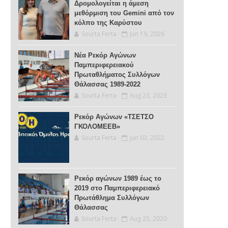
Δρομολογείται η άμεση
μεθόρμιση του Gemini από τον
κόλπο της Καρύστου
Sourta Ferta
Jun 19, 2026
Νέα Ρεκόρ Αγώνων
Παμπεριφερειακού
Πρωταθλήματος Συλλόγων
Θάλασσας 1989-2022
Sourta Ferta
Aug 23, 2023
Ρεκόρ Αγώνων «ΤΣΕΤΣΟ
ΓΚΟΛΟΜΕΕΒ»
Sourta Ferta
Jun 03, 2022
Ρεκόρ αγώνων 1989 έως το
2019 στο Παμπεριφερειακό
Πρωτάθλημα Συλλόγων
Θάλασσας
Sourta Ferta
Aug 25, 2020