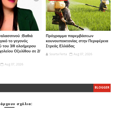
αλασσινού :Βαθιά
Πρόγραμμα παρεμβάσεων
γικό το γεγονός
κουνουποκτονίας στην Περιφέρεια
 του 3/θ ολοήμερου
Στρεάς Ελλάδας
χολείου Οξυλίθου σε 2/
Sourta Ferta
Aug 07, 2026
Aug 07, 2026
BLOGGER
άρχουν σχόλια: