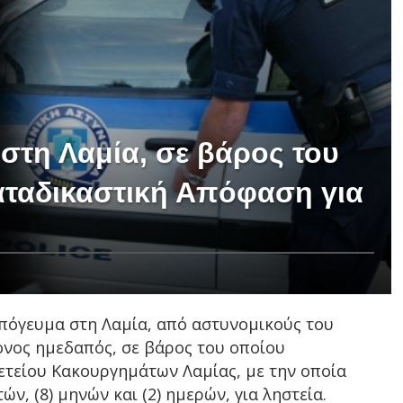
στη Λαμία, σε βάρος του
αταδικαστική Απόφαση για
απόγευμα στη Λαμία, από αστυνομικούς του
ονος ημεδαπός, σε βάρος του οποίου
τείου Κακουργημάτων Λαμίας, με την οποία
ών, (8) μηνών και (2) ημερών, για ληστεία.