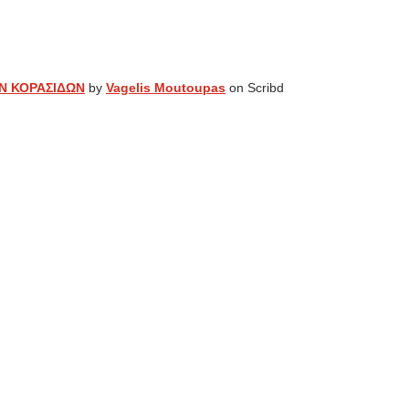
Ν ΚΟΡΑΣΙΔΩΝ
by
Vagelis Moutoupas
on Scribd