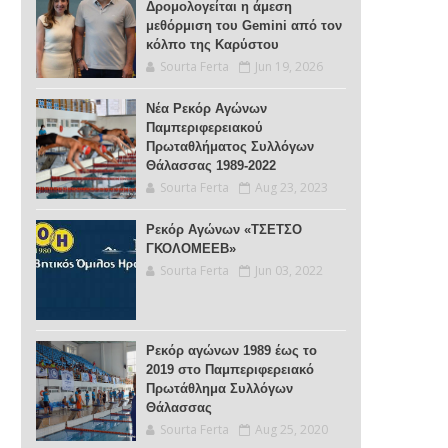
Δρομολογείται η άμεση
μεθόρμιση του Gemini από τον
κόλπο της Καρύστου
Sourta Ferta
Jun 19, 2026
Νέα Ρεκόρ Αγώνων
Παμπεριφερειακού
Πρωταθλήματος Συλλόγων
Θάλασσας 1989-2022
Sourta Ferta
Aug 23, 2023
Ρεκόρ Αγώνων «ΤΣΕΤΣΟ
ΓΚΟΛΟΜΕΕΒ»
Sourta Ferta
Jun 03, 2022
Ρεκόρ αγώνων 1989 έως το
2019 στο Παμπεριφερειακό
Πρωτάθλημα Συλλόγων
Θάλασσας
Sourta Ferta
Aug 25, 2020