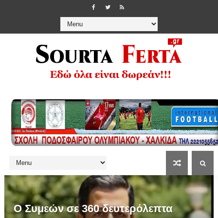
Ο Συμεών σε 360 δευτερόλεπτα