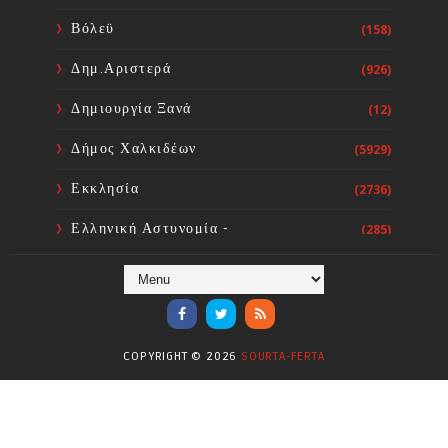
καλοκαιριού με κοινωνικό σκοπό.
Sourta Ferta
Aug 08, 2026
Βόλεϋ
(158)
Δημ.Αριστερά
(926)
Δημιουργία Ξανά
(12)
Δήμος Χαλκιδέων
(5929)
Εκκλησία
(2736)
Ελληνική Αστυνομία -
(285)
Πυροσβεστική
Ενόργανη Γυμναστική
(59)
Επικαιρότητα
(284)
COPYRIGHT ©
2026
SOURTA-FERTA
Επιστήμες
(353)
Θερμοηλεκτρική
(1)