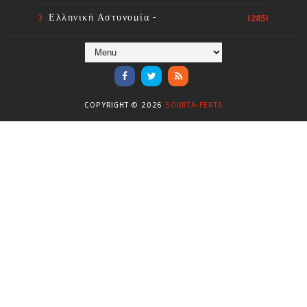
Ελληνική Αστυνομία -
(285)
Πυροσβεστική
Ενόργανη Γυμναστική
(59)
Επικαιρότητα
(284)
COPYRIGHT ©
2026
SOURTA-FERTA
Επιστήμες
(353)
Θερμοηλεκτρική
(1)
Κίνημα
(16)
Κοινωνία
(6330)
Κολύμβηση - Υδατοσφαίριση -
(1025)
Κανόε - Καγιάκ
Μπάσκετ
(77)
Νικολαϊδης Θανάσης
(804)