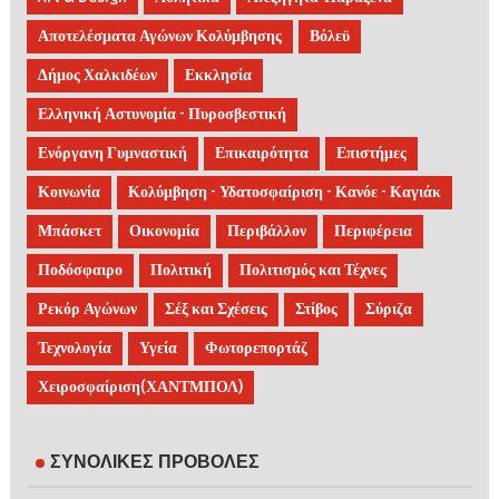
Αποτελέσματα Αγώνων Κολύμβησης
Βόλεϋ
Δήμος Χαλκιδέων
Εκκλησία
Ελληνική Αστυνομία - Πυροσβεστική
Ενόργανη Γυμναστική
Επικαιρότητα
Επιστήμες
Κοινωνία
Κολύμβηση - Υδατοσφαίριση - Κανόε - Καγιάκ
Μπάσκετ
Οικονομία
Περιβάλλον
Περιφέρεια
Ποδόσφαιρο
Πολιτική
Πολιτισμός και Τέχνες
Ρεκόρ Αγώνων
Σέξ και Σχέσεις
Στίβος
Σύριζα
Τεχνολογία
Υγεία
Φωτορεπορτάζ
Χειροσφαίριση(ΧΑΝΤΜΠΟΛ)
ΣΥΝΟΛΙΚΕΣ ΠΡΟΒΟΛΕΣ