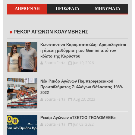
ΔΗΜΟΦΙΛΗ
ΠΡΟΣΦΑΤΑ
ΜΗΝΥΜΑΤΑ
ΡΕΚΟΡ ΑΓΩΝΩΝ ΚΟΛΥΜΒΗΣΗΣ
Κωνσταντίνα Καραμπατσώλη: Δρομολογείται
η άμεση μεθόρμιση του Gemini από τον
κόλπο της Καρύστου
Sourta Ferta
Jun 19, 2026
Νέα Ρεκόρ Αγώνων Παμπεριφερειακού
Πρωταθλήματος Συλλόγων Θάλασσας 1989-
2022
Sourta Ferta
Aug 23, 2023
Ρεκόρ Αγώνων «ΤΣΕΤΣΟ ΓΚΟΛΟΜΕΕΒ»
Sourta Ferta
Jun 03, 2022