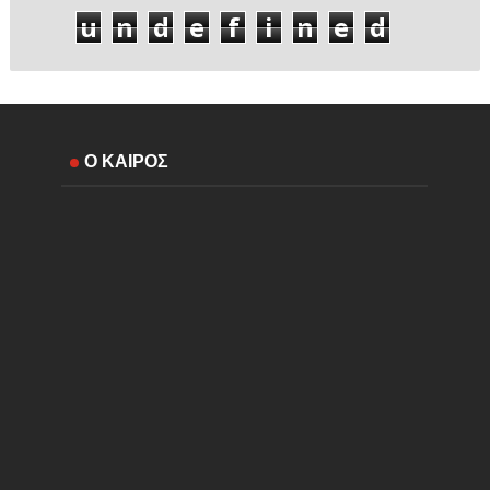
u
n
d
e
f
i
n
e
d
Ο ΚΑΙΡΟΣ