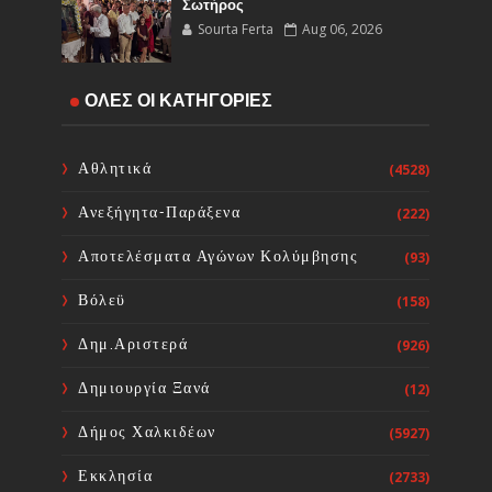
Σωτήρος
Sourta Ferta
Aug 06, 2026
Έναρξη εργασιών του Υποέργου 1
ΟΛΕΣ ΟΙ ΚΑΤΗΓΟΡΙΕΣ
του έργου Τηλεμετρίας στη
Δημοτική Κοινότητα Καμαρίτσας
Sourta Ferta
Aug 06, 2026
Αθλητικά
(4528)
Ανεξήγητα-Παράξενα
(222)
Κοινή Επιστολή Ιατρικών
Συλλόγων Χώρας: Άμεση
Αποτελέσματα Αγώνων Κολύμβησης
(93)
επίσπευση των διαδικασιών και
ορισμός ημερομηνίας διεξαγωγής
Βόλεϋ
(158)
εκλογών
Sourta Ferta
Aug 06, 2026
Δημ.Αριστερά
(926)
Δημιουργία Ξανά
(12)
Δήμος Χαλκιδέων
(5927)
Εκκλησία
(2733)