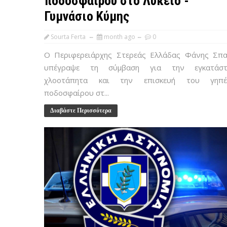
ποδοσφαίρου στο Λύκειο -
Γυμνάσιο Κύμης
Sourta Ferta
month ago
0
Ο Περιφερειάρχης Στερεάς Ελλάδας Φάνης Σπ
υπέγραψε τη σύμβαση για την εγκατάστ
χλοοτάπητα και την επισκευή του γηπέ
ποδοσφαίρου στ...
Διαβάστε Περισσότερα