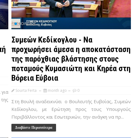
ΠΟΛΙΤΙΚΉ
Συμεών Κεδίκογλου - Να
πή
προχωρήσει άμεσα η αποκατάσταση
της παρόχθιας βλάστησης στους
ποταμούς Κυμασιώτη και Κηρέα στη
Βόρεια Εύβοια
Sourta Ferta
month ago
0
 για
 της
Στη Βουλή αναδεικνύει ο Bουλευτής Ευβοίας, Συμεών
Κεδίκογλου, με Ερώτηση προς τους Υπουργούς
Περιβάλλοντος και Εσωτερικών, την ανάγκη να πρ...
Διαβάστε Περισσότερα