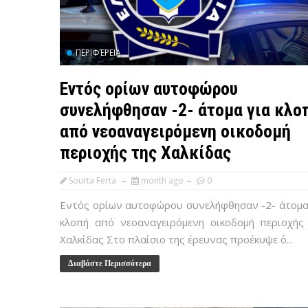
ΠΕΡΙΦΈΡΕΙΑ
Εντός ορίων αυτοφώρου
συνελήφθησαν -2- άτομα για κλο
από νεοαναγειρόμενη οικοδομή
περιοχής της Χαλκίδας
Sourta Ferta
month ago
0
Εντός ορίων αυτοφώρου συνελήφθησαν -2- άτομα
κλοπή από νεοαναγειρόμενη οικοδομή περιοχής
Χαλκίδας Στο πλαίσιο της έρευνας προέκυψε ό...
Διαβάστε Περισσότερα