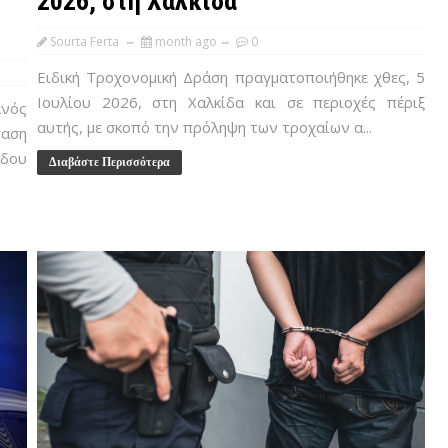
2026, στη Χαλκίδα
Sourta Ferta
month ago
0
Ειδική Τροχονομική Δράση πραγματοποιήθηκε χθες, 5
Ιουλίου 2026, στη Χαλκίδα και σε περιοχές πέριξ
ανός
αυτής, με σκοπό την πρόληψη των τροχαίων α...
αση
δου
Διαβάστε Περισσότερα