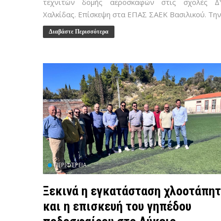
τεχνιτών δομής αεροσκαφών στις σχολές Δ
Χαλκίδας. Επίσκεψη στα ΕΠΑΣ ΣΑΕΚ Βασιλικού. Την.
Διαβάστε Περισσότερα
ΠΕΡΙΦΈΡΕΙΑ
Ξεκινά η εγκατάσταση χλοοτάπη
και η επισκευή του γηπέδου