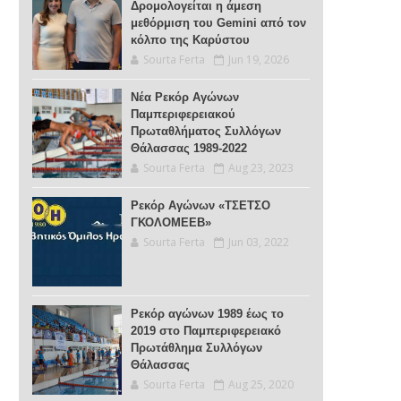
Δρομολογείται η άμεση
μεθόρμιση του Gemini από τον
κόλπο της Καρύστου
Sourta Ferta
Jun 19, 2026
Νέα Ρεκόρ Αγώνων
Παμπεριφερειακού
Πρωταθλήματος Συλλόγων
Θάλασσας 1989-2022
Sourta Ferta
Aug 23, 2023
Ρεκόρ Αγώνων «ΤΣΕΤΣΟ
ΓΚΟΛΟΜΕΕΒ»
Sourta Ferta
Jun 03, 2022
Ρεκόρ αγώνων 1989 έως το
2019 στο Παμπεριφερειακό
Πρωτάθλημα Συλλόγων
Θάλασσας
Sourta Ferta
Aug 25, 2020