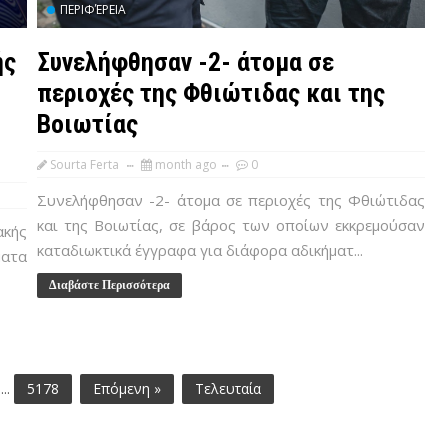
ΠΕΡΙΦΈΡΕΙΑ
ής
Συνελήφθησαν -2- άτομα σε
περιοχές της Φθιώτιδας και της
Βοιωτίας
Sourta Ferta
month ago
0
Συνελήφθησαν -2- άτομα σε περιοχές της Φθιώτιδας
και της Βοιωτίας, σε βάρος των οποίων εκκρεμούσαν
ακής
καταδιωκτικά έγγραφα για διάφορα αδικήματ...
ματα
Διαβάστε Περισσότερα
...
5178
Επόμενη »
Τελευταία