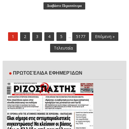
Διαβάστε Περισσότερα
1
2
3
4
5
...
5177
Επόμενη »
Τελευταία
ΠΡΩΤΟΣΈΛΙΔΑ ΕΦΗΜΕΡΊΔΩΝ