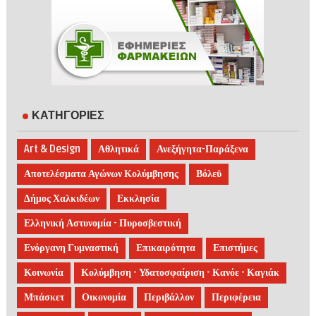
ΚΑΤΗΓΟΡΙΕΣ
Art & Design
Αθλητικά
Ανεξήγητα-Παράξενα
Αποτελέσματα Αγώνων Κολύμβησης
Βόλεϋ
Δήμος Χαλκιδέων
Εκκλησία
Ελληνική Αστυνομία - Πυροσβεστική
Ενόργανη Γυμναστική
Επικαιρότητα
Επιστήμες
Κοινωνία
Κολύμβηση - Υδατοσφαίριση - Κανόε - Καγιάκ
Μπάσκετ
Οικονομία
Περιβάλλον
Περιφέρεια