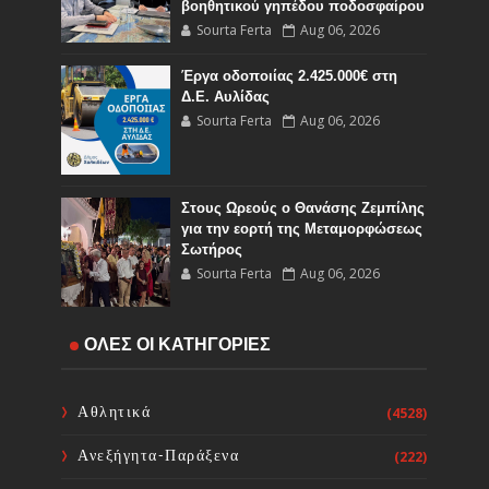
βοηθητικού γηπέδου ποδοσφαίρου
Sourta Ferta
Aug 06, 2026
Έργα οδοποιίας 2.425.000€ στη
Δ.Ε. Αυλίδας
Sourta Ferta
Aug 06, 2026
Στους Ωρεούς ο Θανάσης Ζεμπίλης
για την εορτή της Μεταμορφώσεως
Σωτήρος
Sourta Ferta
Aug 06, 2026
Έναρξη εργασιών του Υποέργου 1
ΟΛΕΣ ΟΙ ΚΑΤΗΓΟΡΙΕΣ
του έργου Τηλεμετρίας στη
Δημοτική Κοινότητα Καμαρίτσας
Sourta Ferta
Aug 06, 2026
Αθλητικά
(4528)
Ανεξήγητα-Παράξενα
(222)
Κοινή Επιστολή Ιατρικών