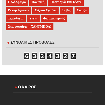
Ποδόσφαιρο
Πολιτική
Πολιτισμός και Τέχνες
Ρεκόρ Αγώνων
Σέξ και Σχέσεις
Στίβος
Σύριζα
Τεχνολογία
Υγεία
Φωτορεπορτάζ
Χειροσφαίριση(ΧΑΝΤΜΠΟΛ)
ΣΥΝΟΛΙΚΕΣ ΠΡΟΒΟΛΕΣ
6
3
2
4
3
2
7
Ο ΚΑΙΡΟΣ