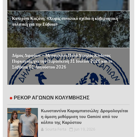
Κατερίνα Καζάνη: «Χωρίς συνολικό σχέδιο η κυβερνητική
πολιτική για την Εύβοια»
Δήμος Διρφύων – Μεσσαπίων Πολύ Υψηλός Κίνδυνος
Πυρκαγιάς για την Παρασκευή 31 Ιουλίου 2026 και το
Σάββατο 01 Αυγούστου 2026
ΡΕΚΟΡ ΑΓΩΝΩΝ ΚΟΛΥΜΒΗΣΗΣ
Κωνσταντίνα Καραμπατσώλη: Δρομολογείται
η άμεση μεθόρμιση του Gemini από τον
κόλπο της Καρύστου
Sourta Ferta
Jun 19, 2026