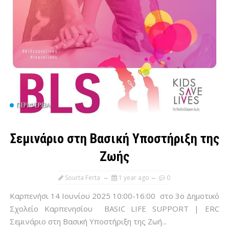
ΠΕΡΙΦΈΡΕΙΑ
Σεμινάριο στη Βασική Υποστήριξη της
Ζωής
Sourta Ferta
1 year ago
0
Καρπενήσι 14 Ιουνίου 2025 10:00-16:00 στο 3ο Δημοτικό
Σχολείο Καρπενησίου BASIC LIFE SUPPORT | ERC
Σεμινάριο στη Βασική Υποστήριξη της Ζωή...