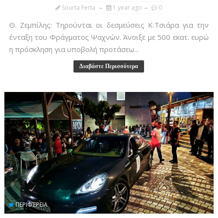
Sourta Ferta
1 year ago
0
Θ. Ζεμπίλης: Τηρούνται οι δεσμεύσεις Κ.Τσιάρα για την
ένταξη του Φράγματος Ψαχνών. Άνοιξε με 500 εκατ. ευρώ
η πρόσκληση για υποβολή προτάσεω...
Διαβάστε Περισσότερα
ΠΕΡΙΦΈΡΕΙΑ