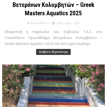
Βετεράνων Κολυμβητών – Greek
Masters Aquatics 2025
Sourta Ferta
1 year ago
0
Εξαιρετική η παρουσία του Ευβοϊκού Γ.Α.Σ. στο
Πανελλήνιο Πρωτάθλημα Βετεράνων Κολυμβητών –
Greek Masters Aquatics 2025 Με επιτυχία ολοκληρ...
Διαβάστε Περισσότερα