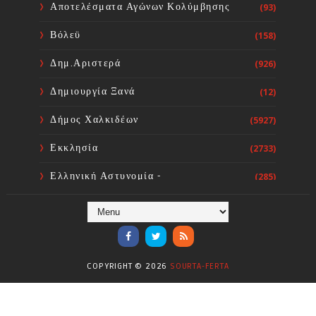
Συλλόγων Χώρας: Άμεση
Αποτελέσματα Αγώνων Κολύμβησης
(93)
επίσπευση των διαδικασιών και
ορισμός ημερομηνίας διεξαγωγής
Βόλεϋ
(158)
εκλογών
Sourta Ferta
Aug 06, 2026
Δημ.Αριστερά
(926)
Δημιουργία Ξανά
(12)
Δήμος Χαλκιδέων
(5927)
Εκκλησία
(2733)
Ελληνική Αστυνομία -
(285)
Πυροσβεστική
Ενόργανη Γυμναστική
(59)
Επικαιρότητα
(284)
COPYRIGHT ©
2026
SOURTA-FERTA
Επιστήμες
(353)
Θερμοηλεκτρική
(1)