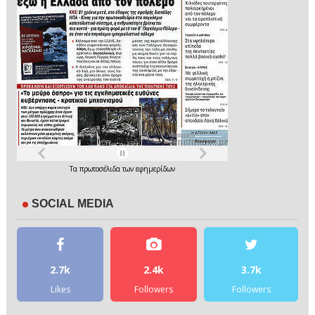
Τα
πρωτοσέλιδα
των
εφημερίδων
SOCIAL MEDIA
2.7k
2.4k
3.7k
Likes
Followers
Followers