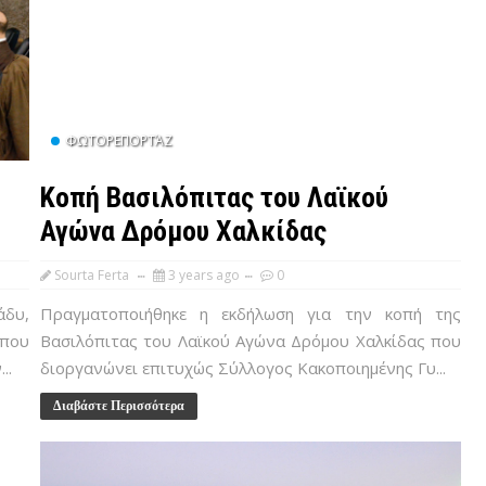
ΦΩΤΟΡΕΠΟΡΤΆΖ
Κοπή Βασιλόπιτας του Λαϊκού
Αγώνα Δρόμου Χαλκίδας
Sourta Ferta
3 years ago
0
άδυ,
Πραγματοποιήθηκε η εκδήλωση για την κοπή της
 που
Βασιλόπιτας του Λαϊκού Αγώνα Δρόμου Χαλκίδας που
..
διοργανώνει επιτυχώς Σύλλογος Κακοποιημένης Γυ...
Διαβάστε Περισσότερα