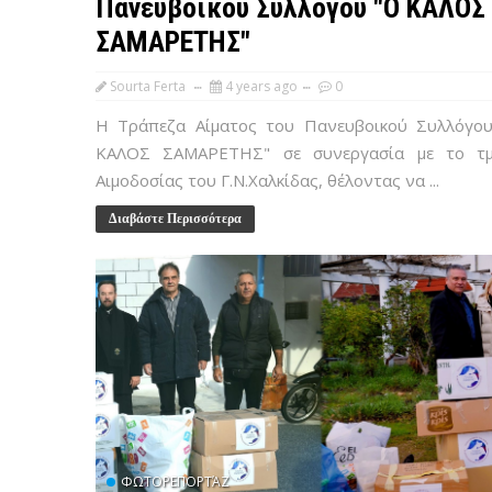
Πανευβοικού Συλλόγου "Ο ΚΑΛΟΣ
ΣΑΜΑΡΕΤΗΣ"
Sourta Ferta
4 years ago
0
Η Τράπεζα Αίματος του Πανευβοικού Συλλόγο
ΚΑΛΟΣ ΣΑΜΑΡΕΤΗΣ" σε συνεργασία με το τμ
Αιμοδοσίας του Γ.Ν.Χαλκίδας, θέλοντας να ...
Διαβάστε Περισσότερα
ΦΩΤΟΡΕΠΟΡΤΆΖ