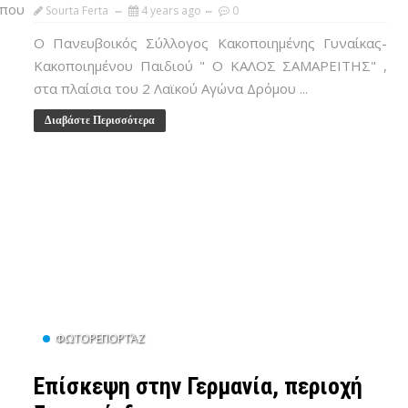
 που
Sourta Ferta
4 years ago
0
Ο Πανευβοικός Σύλλογος Κακοποιημένης Γυναίκας-
Κακοποιημένου Παιδιού " Ο ΚΑΛΟΣ ΣΑΜΑΡΕΙΤΗΣ" ,
στα πλαίσια του 2 Λαϊκού Αγώνα Δρόμου ...
Διαβάστε Περισσότερα
ΦΩΤΟΡΕΠΟΡΤΆΖ
Επίσκεψη στην Γερμανία, περιοχή