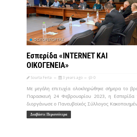
ΦΩΤΟΡΕΠΟΡΤΆΖ
Εσπερίδα «INTERNET ΚΑΙ
ΟΙΚΟΓΕΝΕΙΑ»
Sourta Ferta
3 years ago
0
Με μεγάλη επιτυχία ολοκληρώθηκε σήμερα το βρ
Παρασκευή 24 Φεβρουαρίου 2023, η Εσπερίδα
διοργάνωσε ο Πανευβοϊκός Σύλλογος Κακοποιημέν.
Διαβάστε Περισσότερα