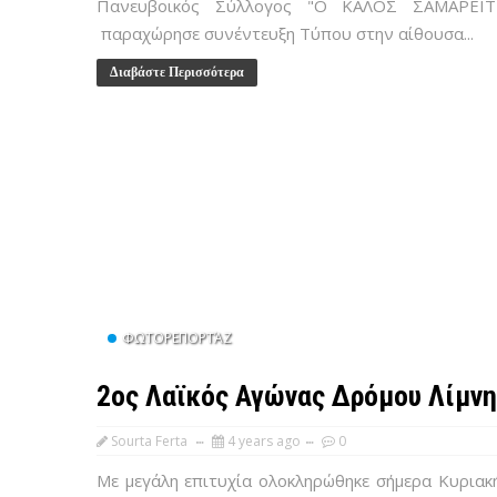
Πανευβοικός Σύλλογος "Ο ΚΑΛΟΣ ΣΑΜΑΡΕΙΤ
παραχώρησε συνέντευξη Τύπου στην αίθουσα...
Διαβάστε Περισσότερα
ΦΩΤΟΡΕΠΟΡΤΆΖ
2ος Λαϊκός Αγώνας Δρόμου Λίμνη
Sourta Ferta
4 years ago
0
Με μεγάλη επιτυχία ολοκληρώθηκε σήμερα Κυριακ