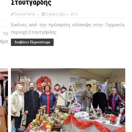
Στουτγάρδης
Sourta Ferta
5 years ago
0
Εικόνες από την πρόσφατη επίσκεψη στην Γερμανία,
περιοχή Στουτγάρδης
υ "Ο
ήμα
Διαβάστε Περισσότερα
ΦΩΤΟΡΕΠΟΡΤΆΖ