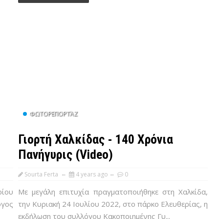
ΦΩΤΟΡΕΠΟΡΤΆΖ
Γιορτή Χαλκίδας - 140 Χρόνια
Πανήγυρις (Video)
Sourta Ferta
4 years ago
0
ρίου
Με μεγάλη επιτυχία πραγματοποιήθηκε στη Χαλκίδα,
ογος
την Κυριακή 24 Ιουλίου 2022, στο πάρκο Ελευθερίας, η
εκδήλωση του συλλόγου Κακοποιημένης Γυ...