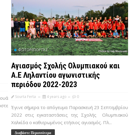
ΦΩΤΟΡΕΠΟΡΤΆΖ
Αγιασμός Σχολής Ολυμπιακού και
Α.Ε Ληλαντίου αγωνιστικής
περιόδου 2022-2023
Sourta Ferta
4 years ago
0
νουά
στε
Έγινε σήμερα το απόγευμα Παρασκευή 23 Σεπτεμβρίου
2022 στις εγκαταστάσεις της Σχολής Ολυμπιακού
Χαλκίδα ο καθιερωμένος ετήσιος αγιασμός. Πλ...
Διαβάστε Περισσότερα