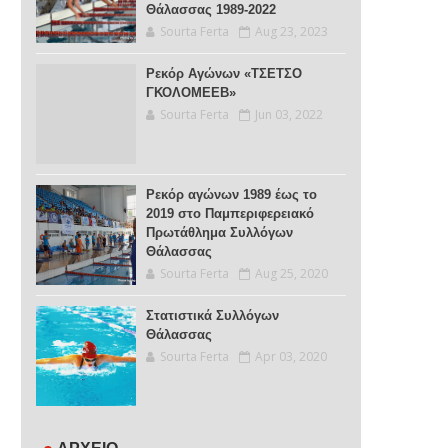
Θάλασσας 1989-2022
Sourta Ferta
Aug 23, 2023
Ρεκόρ Αγώνων «ΤΣΕΤΣΟ
ΓΚΟΛΟΜΕΕΒ»
Sourta Ferta
Jun 03, 2022
Ρεκόρ αγώνων 1989 έως το
2019 στο Παμπεριφερειακό
Πρωτάθλημα Συλλόγων
Θάλασσας
Sourta Ferta
Aug 25, 2020
Στατιστικά Συλλόγων
Θάλασσας
Sourta Ferta
Apr 03, 2020