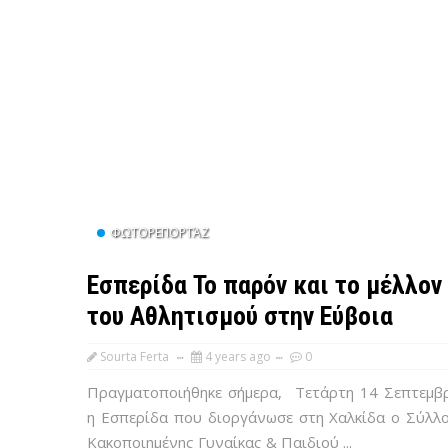
ΦΩΤΟΡΕΠΟΡΤΆΖ
Εσπερίδα Το παρόν και το μέλλον
του Αθλητισμού στην Εύβοια
Sourta Ferta
4 years ago
0
Πραγματοποιήθηκε σήμερα, Τετάρτη 14 Σεπτεμβ
η Εσπερίδα που διοργάνωσε στη Χαλκίδα ο Σύλλ
Κακοποιημένης Γυναίκας & Παιδιού ...