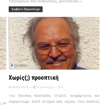
Γοητευμένοι από ανθρώπους, μοντέλα και «...
Διαβάστε Περισσότερα
ΠΟΛΙΤΙΚΉ
Χωρίς(;) προοπτική
Sourta Ferta
12 years ago
0
Του Θανάση Νικολαΐδη. ΟΥΔΕΙΣ αναμάρτητος και
περιμένουμε. Κατά τα έργα (και «έργα» του) έκαστος
, με