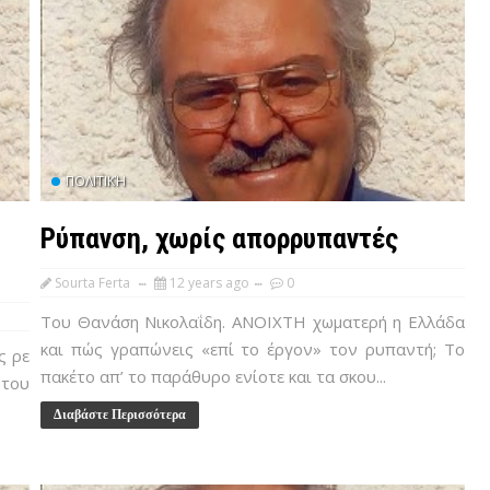
ΠΟΛΙΤΙΚΉ
Ρύπανση, χωρίς απορρυπαντές
Sourta Ferta
12 years ago
0
Του Θανάση Νικολαΐδη. ΑΝΟΙΧΤΗ χωματερή η Ελλάδα
και πώς γραπώνεις «επί το έργον» τον ρυπαντή; Το
ς ρε
πακέτο απ’ το παράθυρο ενίοτε και τα σκου...
 του
Διαβάστε Περισσότερα