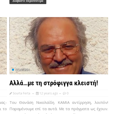
Διαβάστε Περισσότερα
ΠΟΛΙΤΙΚΉ
Αλλά…με τη στρόφιγγα κλειστή!
Sourta Ferta
12 years ago
0
μας-
Του Θανάση Νικολαΐδη. ΚΑΜΙΑ αντίρρηση, λοιπόν!
ι το
Παραμένουμε επί τα αυτά. Με τα πράγματα ως έχουν.