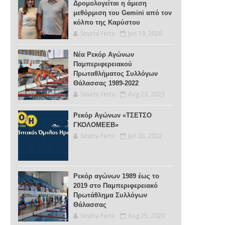
Δρομολογείται η άμεση
μεθόρμιση του Gemini από τον
κόλπο της Καρύστου
Sourta Ferta
Jun 19, 2026
Νέα Ρεκόρ Αγώνων
Παμπεριφερειακού
Πρωταθλήματος Συλλόγων
Θάλασσας 1989-2022
Sourta Ferta
Aug 23, 2023
Ρεκόρ Αγώνων «ΤΣΕΤΣΟ
ΓΚΟΛΟΜΕΕΒ»
Sourta Ferta
Jun 03, 2022
Ρεκόρ αγώνων 1989 έως το
2019 στο Παμπεριφερειακό
Πρωτάθλημα Συλλόγων
Θάλασσας
Sourta Ferta
Aug 25, 2020