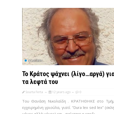
ΠΟΛΙΤΙΚΉ
Το Κράτος ψάχνει (λίγο…αργά) γι
τα λεφτά του
Sourta Ferta
12 years ago
0
Του Θανάση Νικολαΐδη . ΚΡΑΤΗΘΗΚΕ στο Τμή
εγχειρημένη γριούλα, γιατί “Dura lex sed lex” (σκλ
νόμος αλλά νόμος) και…σφίχτηκε η καρδι...