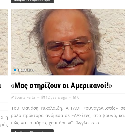
ΠΟΛΙΤΙΚΉ
α
«Μας στηρίζουν οι Αμερικανοί!»
Sourta Ferta
12 years ago
0
Του Θανάση Νικολαΐδη. ΑΓΓΛΟΙ «συναγωνιστές» σε
ρόλο πράκτορα ανάμεσα σε ΕΛΑΣίτες, στο βουνό, και
μα η
πώς να το πάρεις χαμπάρι. «Οι Άγγλοι στο ...
ηρός