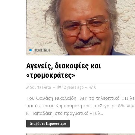
ΠΟΛΙΤΙΚΉ
Αγενείς, διακοψίες και
«τρομοκράτες»
Sourta Ferta
12 years ago
0
Του Θανάση Νικολαΐδη . ΑΠ’ το τηλεοπτικό «Τι λε
παπά!» του κ. Καμπουράκη και το «Σιγά, ρε Άδωνη»
κ. Παπαδάκη, στο πραγματικό «Τι λ...
Διαβάστε Περισσότερα