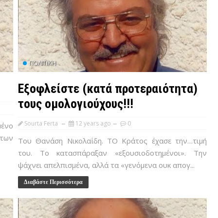
ΠΟΛΙΤΙΚΉ
Εξοφλείστε (κατά προτεραιότητα)
τους ομολογιούχους!!!
Sourta Ferta
12 years ago
0
μένο
 των
Του Θανάση Νικολαΐδη. ΤΟ Κράτος έχασε την…τιμή
του. Το κατασπάραξαν «εξουσιοδοτημένοι». Την
ψάχνει απελπισμένα, αλλά τα «γενόμενα ουκ απογ...
Διαβάστε Περισσότερα