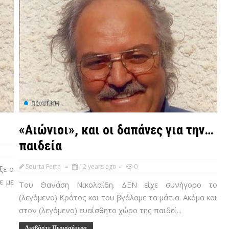
ΠΟΛΙΤΙΚΉ
«Αιώνιοι», και οι δαπάνες για την…
παιδεία
Sourta Ferta
12 years ago
0
ξε ο
ε με
Του Θανάση Νικολαΐδη. ΔΕΝ είχε συνήγορο το
(λεγόμενο) Κράτος και του βγάλαμε τα μάτια. Ακόμα και
στον (λεγόμενο) ευαίσθητο χώρο της παιδεί...
Διαβάστε Περισσότερα