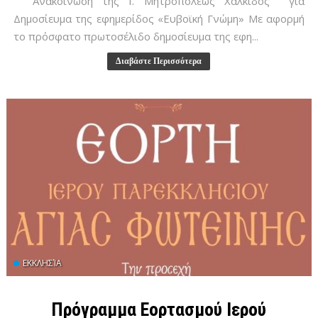
Ανακοίνωση της Ι. Μητροπόλεως Χαλκίδος για
Δημοσίευμα της εφημερίδος «Ευβοϊκή Γνώμη» Με αφορμή
το πρόσφατο πρωτοσέλιδο δημοσίευμα της εφη...
Διαβάστε Περισσότερα
ΕΚΚΛΗΣΊΑ
Πρόγραμμα Εορτασμού Ιερού