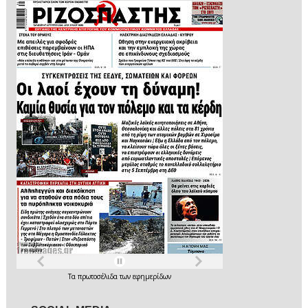
Τα
πρωτοσέλιδα
των
εφημερίδων