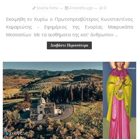
Sourta Ferta
4 months ago
0
Εκοιμήθη εν Κυρίω ο Πρωτοπρεσβύτερος Κωνσταντίνος
Καμαριώτης - Εφημέριος της Ενορίας Μακρυκάπα
Μεσσαπίων Με τα αισθήματα της κατ’ άνθρωπον ...
Διαβάστε Περισσότερα
ΕΚΚΛΗΣΊΑ