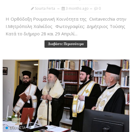
Sourta Ferta
3 months ago
0
Η Ορθόδοξη Ρουμανική Κοινότητα της Civitavecchia στην
Ι.Μητρόπολη Χαλκίδος Φωτογραφίες: Δημήτριος Τούσης
Κατά το διήμερο 28 και 29 Απριλί...
Διαβάστε Περισσότερα
ΕΚΚΛΗΣΊΑ